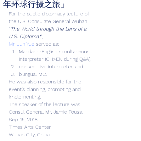
年环球行摄之旅」
For the public diplomacy lecture of 
the U.S. Consulate General Wuhan 
“
The World through the Lens of a 
U.S. Diplomat
”, 
Mr. Jun Yue
 served as: 
Mandarin-English simultaneous 
interpreter (CH>EN during Q&A),
consecutive interpreter, and
bilingual MC. 
He was also responsible for the 
event’s planning, promoting and 
implementing. 
The speaker of the lecture was 
Consul General Mr. Jamie Fouss. 
Sep. 16, 2018 
Times Arts Center 
Wuhan City, China 