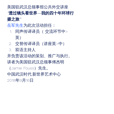
美国驻武汉总领事馆公共外交讲座 
“
透过镜头看世界
—
我的四十年环球行
摄之旅
”
岳军先生
为此次活动担任： 
同声传译译员（ 交流环节中>
英）
交替传译译员（讲座英>中）
双语主持人 
并负责该活动的策划、推广与执行。 
讲者为美国驻武汉总领事傅杰明
（Jamie Fouss）先生。 
中国武汉时代·新世界艺术中心 
2018年9月16日 