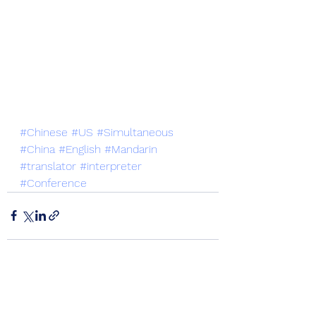
#Chinese
#US
#Simultaneous
#China
#English
#Mandarin
#translator
#interpreter
#Conference
See All
Recent Posts