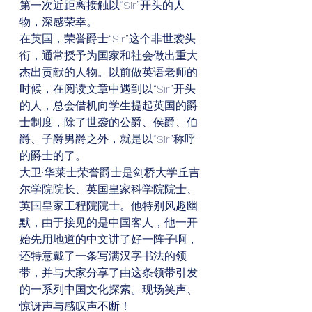
第一次近距离接触以“Sir”开头的人
物，深感荣幸。 
在英国，荣誉爵士“Sir”这个非世袭头
衔，通常授予为国家和社会做出重大
杰出贡献的人物。以前做英语老师的
时候，在阅读文章中遇到以“Sir”开头
的人，总会借机向学生提起英国的爵
士制度，除了世袭的公爵、侯爵、伯
爵、子爵男爵之外，就是以“Sir”称呼
的爵士的了。 
大卫·华莱士荣誉爵士是剑桥大学丘吉
尔学院院长、英国皇家科学院院士、
英国皇家工程院院士。他特别风趣幽
默，由于接见的是中国客人，他一开
始先用地道的中文讲了好一阵子啊，
还特意戴了一条写满汉字书法的领
带，并与大家分享了由这条领带引发
的一系列中国文化探索。现场笑声、
惊讶声与感叹声不断！ 