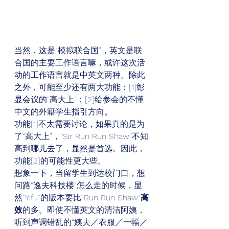
当然，这是“模拟联合国”，英文是联
合国的主要工作语言嘛，或许这次活
动的工作语言就是中英文两种。除此
之外，可能至少还有两大功能：[1]彰
显会议的“高大上”；[2]给参会的不懂
中文的外籍学生指引方向。 
功能[1]不太需要讨论，如果真的是为
了“高大上”，“Sir Run Run Shaw”不知
高到哪儿去了，显然是首选。因此，
功能[2]的可能性更大些。 
想象一下，当留学生到达校门口，想
问路“逸夫科技楼”怎么走的时候，显
然“Yifu”的版本要比“Run Run Shaw”
高
效
的多。即使不懂英文的清洁阿姨，
听到声调错乱的“姨夫／衣服／一幅／