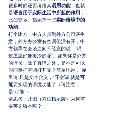
很多时候还要考虑其
语用功能
，也就
是
语言用于实际生活中所起的作用
，
比如交际、指示等一些
实际语境中的
功能
。 
打个比方，中方人员到外方公司谈生
意，外方办公室有空调但没有开，中
方领导在会谈之间不经意的说：“哟，
这屋里好像挺冷的呢”。如果你是外方
的译员，除了直译之外，是不是可以
叫同事把空调打开呢？简单地说，“屋
里冷”只是文本含义，“开空调”就是
可
能
要实现的语境功能了（请注意：
是“可能”）。 
请思考：此图（方位指示牌）为何需
要英文版本呢？ 