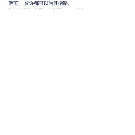
伊芙”，或许都可以为其指路。 
根据德国翻译理论家
莱斯(Reiss)
的翻
译文本类型学，这属于三大文本类型
／功能中的
Operative
类型文本，目
的是
唤起受众的特定反应
：即，顺利
走到会场所在地。按照莱斯的理论，
对于这种文本类型/功能，文本自身的
信息是次要的，文本所要促成和实现
的最终目的，才是最最重要的。 
因此，从这个角度讲，此翻译，
在这
个特定的情况和目的下
，确实可以
相
对
更好地达成这个目的。如果留学生
参会者的会务手册或是参会地图上，
就是Yifu的话，那这里也一定要相对
应，保留Yifu。如果仅仅为了达成引
路功能，用Yifu Keji Lou，或干脆就是
Keji Lou（此为最常用叫法），甚至更
加高效。 
就像许多在武汉读书的外国留学生，