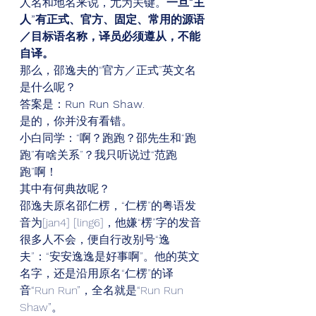
人名和地名来说，尤为关键。
一旦“主
人”有正式、官方、固定、常用的源语
／目标语名称，译员必须遵从，不能
自译。
那么，邵逸夫的“官方／正式”英文名
是什么呢？ 
答案是：
Run Run Shaw
. 
是的，你并没有看错。 
小白同学：“啊？跑跑？邵先生和“跑
跑”有啥关系”？我只听说过“范跑
跑”啊！ 
其中有何典故呢？ 
邵逸夫原名邵仁楞，“仁楞”的粤语发
音为[jan4] [ling6]，他嫌“楞”字的发音
很多人不会，便自行改别号“逸
夫”：“安安逸逸是好事啊”。他的英文
名字，还是沿用原名“仁楞”的译
音“Run Run”，全名就是“Run Run 
Shaw”。 