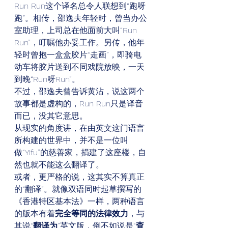
Run Run这个译名总令人联想到“跑呀
跑”。相传，邵逸夫年轻时，曾当办公
室助理，上司总在他面前大叫“Run 
Run”，叮嘱他办妥工作。另传，他年
轻时曾抱一盒盒胶片“走画”，即骑电
动车将胶片送到不同戏院放映，一天
到晚“Run呀Run”。 
不过，邵逸夫曾告诉黄沾，说这两个
故事都是虚构的，Run Run只是译音
而已，没其它意思。 
从现实的角度讲，在由英文这门语言
所构建的世界中，并不是一位叫
做“Yifu”的慈善家，捐建了这座楼，自
然也就不能这么翻译了。 
或者，更严格的说，这其实不算真正
的“翻译”。就像双语同时起草撰写的
《香港特区基本法》一样，两种语言
的版本有着
完全等同的法律效力
，与
其说“
翻译为
”英文版，倒不如说是“
查