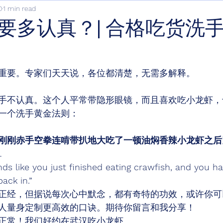
0
1 min read
要多认真？| 合格吃货洗
重要。专家们天天说，各位都清楚，无需多解释。
手不认真。这个人平常带隐形眼镜，而且喜欢吃小龙虾，
一个洗手黄金法则： 
刚刚赤手空拳连啃带扒地大吃了一顿油焖香辣小龙虾之后
…
s like you just finished eating crawfish, and you ha
ack in.”
正经，但据说每次心中默念，都有奇特的功效​，或许你可
人量身定制更高效的口诀。​期待你留言和我分享！ 
正常！我们好约在武汉吃小龙虾。 