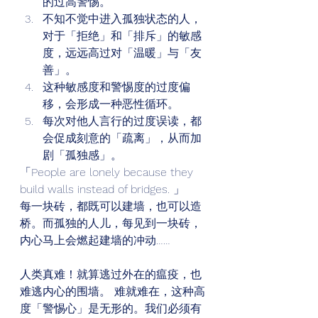
的过高警惕。
不知不觉中进入孤独状态的人，
对于「拒绝」和「排斥」的敏感
度，远远高过对「温暖」与「友
善」。
这种敏感度和警惕度的过度偏
移，会形成一种恶性循环。
每次对他人言行的过度误读，都
会促成刻意的「疏离」，从而加
剧「孤独感」。 
「People are lonely because they 
build walls instead of bridges. 」 
每一块砖，都既可以建墙，也可以造
桥。而孤独的人儿，每见到一块砖， 
内心马上会燃起建墙的冲动…… 
人类真难！就算逃过外在的瘟疫，也
难逃内心的围墙。 难就难在，这种高
度「警惕心」是无形的。我们必须有