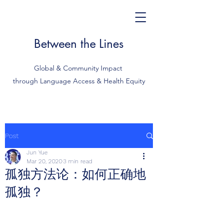
Between the Lines
Global & Community Impact
through Language Access & Health Equity
Post
Jun Yue
Mar 20, 2020
3 min read
孤独方法论：如何正确地
孤独？