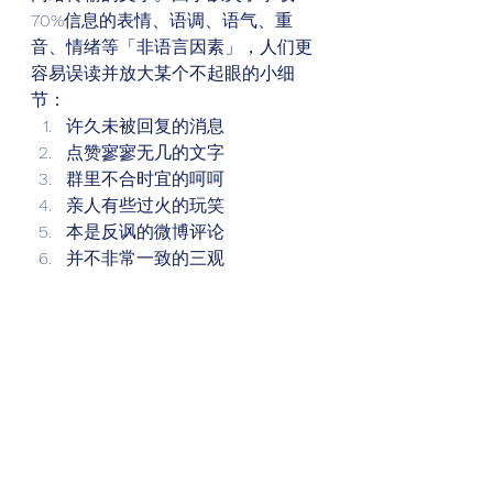
70%信息的表情、语调、语气、重
音、情绪等「非语言因素」，人们更
容易误读并放大某个不起眼的小细
节： 
许久未被回复的消息
点赞寥寥无几的文字
群里不合时宜的呵呵
亲人有些过火的玩笑
本是反讽的微博评论
并不非常一致的三观 
要想不被小火花引爆，首先必须要认
识到人类大脑的这种机制；另外就是
积极融入高质量的网络社交；你也可
以静坐、深呼吸、冥想；关注身边和
自然的丰富细节与活力；动起手来为
自己创造各种小确幸；运动增加多巴
胺；通过音乐、艺术、小说、电影连
结更广阔的时空……