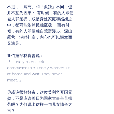
不过，「疏离」和「孤独」不同，也
并不互为因果： 有时候，有的人即使
被人群簇拥，或是身处家庭和婚姻之
中，都可能依然孤独至极； 而有时
候，有的人即便独自荒野漫步、深山
露营、湖畔扎寨，内心也可以惬意而
又满足。 
亚伯拉罕林肯曾说： 
「 Lonely men seek 
companionship. Lonely women sit 
at home and wait. They never 
meet. 」 
你或许很好好奇，这位美利坚开国元
勋，不是应该整日为国家大事辛苦操
劳吗？为何说出这样一句儿女情长之
言？ 