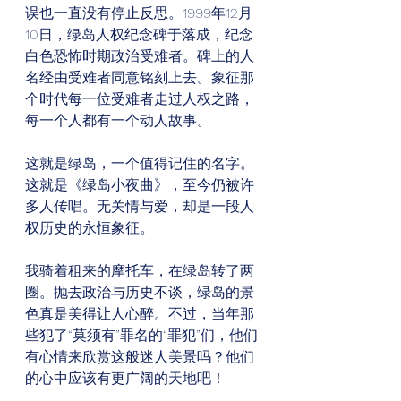
误也一直没有停止反思。1999年12月
10日，绿岛人权纪念碑于落成，纪念
白色恐怖时期政治受难者。碑上的人
名经由受难者同意铭刻上去。象征那
个时代每一位受难者走过人权之路，
每一个人都有一个动人故事。
这就是绿岛，一个值得记住的名字。
这就是《绿岛小夜曲》，至今仍被许
多人传唱。无关情与爱，却是一段人
权历史的永恒象征。
我骑着租来的摩托车，在绿岛转了两
圈。抛去政治与历史不谈，绿岛的景
色真是美得让人心醉。不过，当年那
些犯了“莫须有”罪名的“罪犯”们，他们
有心情来欣赏这般迷人美景吗？他们
的心中应该有更广阔的天地吧！