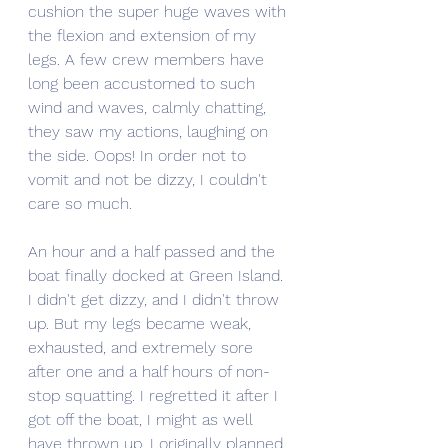
cushion the super huge waves with 
the flexion and extension of my 
legs. A few crew members have 
long been accustomed to such 
wind and waves, calmly chatting, 
they saw my actions, laughing on 
the side. Oops! In order not to 
vomit and not be dizzy, I couldn't 
care so much.
An hour and a half passed and the 
boat finally docked at Green Island. 
I didn't get dizzy, and I didn't throw 
up. But my legs became weak, 
exhausted, and extremely sore 
after one and a half hours of non-
stop squatting. I regretted it after I 
got off the boat, I might as well 
have thrown up. I originally planned 