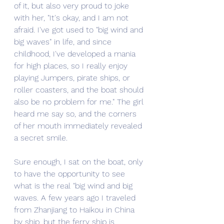
of it, but also very proud to joke 
with her, "It's okay, and I am not 
afraid. I've got used to "big wind and 
big waves" in life, and since 
childhood, I've developed a mania 
for high places, so I really enjoy 
playing Jumpers, pirate ships, or 
roller coasters, and the boat should 
also be no problem for me." The girl 
heard me say so, and the corners 
of her mouth immediately revealed 
a secret smile.
Sure enough, I sat on the boat, only 
to have the opportunity to see 
what is the real "big wind and big 
waves. A few years ago I traveled 
from Zhanjiang to Haikou in China 
by ship, but the ferry ship is 