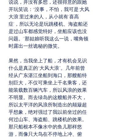
说说，并没有多想，还很得意的跟她
开玩笑说：“没事，不怕，我可是‘大风
大浪’里过来的人，从小就有‘喜高
症’，所以无论是玩跳楼机、海盗船还
是过山车都感觉特好，坐船应该也没
问题。”那姑娘听我这么一说，嘴角顿
时露出一丝诡秘的微笑。
果然，当我坐上了船，才有机会见识
什么是真正的“大风大浪”。几年前曾
经从广东湛江坐船到海口，那艘船特
别巨大，不仅可乘坐上千名乘客，还
能装载数百辆汽车，所以风浪的效果
不明显。而去绿岛的这艘船并不大，
所以太平洋的风浪所制造出的颠簸超
乎想象，绝对强过了我以前坐过的任
何过山车、海盗船、跳楼机的效果。
那只船根本不像水中的鱼儿那样悠
游，而像只大鸟在不停地上冲、俯