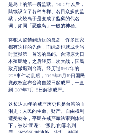
是岛上的第一所监狱。1950年以后，
陆续设立了各种各样、名目众多的监
狱，火烧岛于是变成了监狱的代名
词，如同「恶魔岛」一般的神秘。
将犯人监禁到边远的孤岛，许多国家
都有这样的先例，而绿岛也就成为当
时监狱第一首选的岛屿。台湾原为日
本殖民地，之后经历二次大战，国民
政府撤退到台湾。经历过1947年的
228事件动乱后，1949年5月19日国民
党政权宣布台湾自翌日起戒严，一直
到1987年7月15日解除戒严。
这长达38年的戒严历史也是台湾的血
泪史：人民的生命、财产、自由权利
遭受剥夺，平民在戒严军法审判体制
下，被以“匪谍”、“叛乱”的罪名判
罪，“政治犯”被逮补、审判、酷刑、