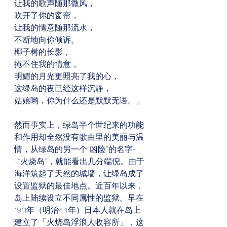
让我的歌声随那微风，
吹开了你的窗帘，
让我的情意随那流水，
不断地向你倾诉。
椰子树的长影，
掩不住我的情意，
明媚的月光更照亮了我的心，
这绿岛的夜已经这样沉静，
姑娘哟，你为什么还是默默无语。」
然而事实上，绿岛半个世纪来的功能
和作用却全然没有歌曲里的美丽与温
情，从绿岛的另一个“凶险”的名字-
-“火烧岛”，就能看出几分端倪。由于
海洋筑起了天然的城墙，让绿岛成了
设置监狱的最佳地点。近百年以来，
岛上陆续设立不同属性的监狱。早在
1911年（明治44年）日本人就在岛上
建立了「火烧岛浮浪人收容所」，这