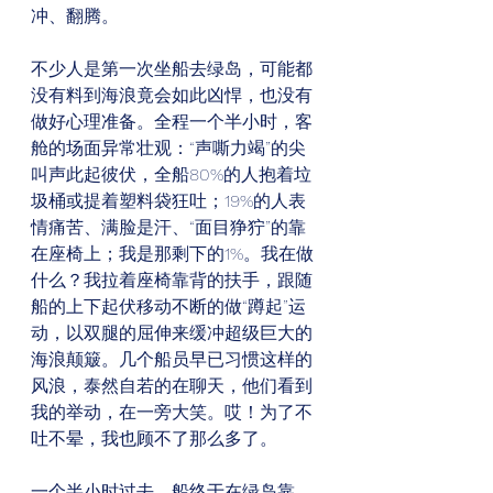
冲、翻腾。
不少人是第一次坐船去绿岛，可能都
没有料到海浪竟会如此凶悍，也没有
做好心理准备。全程一个半小时，客
舱的场面异常壮观：“声嘶力竭”的尖
叫声此起彼伏，全船80%的人抱着垃
圾桶或提着塑料袋狂吐；19%的人表
情痛苦、满脸是汗、“面目狰狞”的靠
在座椅上；我是那剩下的1%。我在做
什么？我拉着座椅靠背的扶手，跟随
船的上下起伏移动不断的做“蹲起”运
动，以双腿的屈伸来缓冲超级巨大的
海浪颠簸。几个船员早已习惯这样的
风浪，泰然自若的在聊天，他们看到
我的举动，在一旁大笑。哎！为了不
吐不晕，我也顾不了那么多了。
一个半小时过去，船终于在绿岛靠