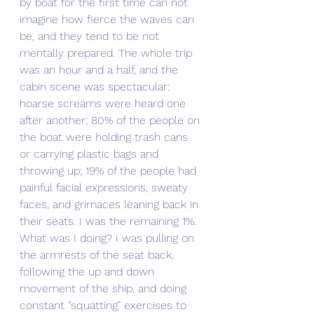
by boat for the first time can not 
imagine how fierce the waves can 
be, and they tend to be not 
mentally prepared. The whole trip 
was an hour and a half, and the 
cabin scene was spectacular: 
hoarse screams were heard one 
after another; 80% of the people on 
the boat were holding trash cans 
or carrying plastic bags and 
throwing up; 19% of the people had 
painful facial expressions, sweaty 
faces, and grimaces leaning back in 
their seats. I was the remaining 1%. 
What was I doing? I was pulling on 
the armrests of the seat back, 
following the up and down 
movement of the ship, and doing 
constant "squatting" exercises to 