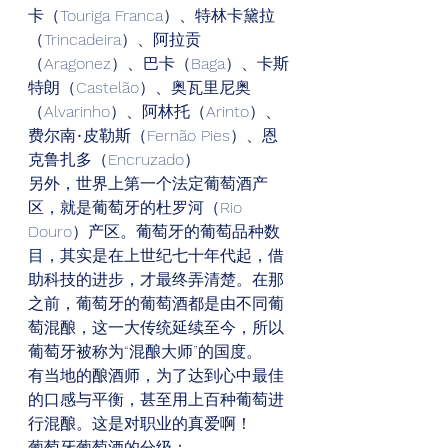
卡（Touriga Franca）、特林卡黛拉
（Trincadeira）、阿拉贡
（Aragonez）、巴卡（Baga）、卡斯
特朗（Castelão）、奥瓦里尼奥
（Alvarinho）、阿林托（Arinto）、
费尔南•皮勒斯（Fernão Pies）、恩
克鲁扎多（Encruzado）  
另外，世界上第一个法定葡萄酒产
区，就是葡萄牙的杜罗河（Rio 
Douro）产区。葡萄牙的葡萄品种数
目，其实是在上世纪七十年代起，借
助科技的进步，才最终弄清楚。在那
之前，葡萄牙的葡萄酒都是由不同葡
萄混酿，这一大传统延续至今，所以
葡萄牙被称为“混酿大师”的国度。 
有当地的酿酒师，为了达到心中最佳
的口感与平衡，甚至用上百种葡萄进
行混酿。这是对职业的真爱啊！ 
葡萄牙葡萄酒的分级：  