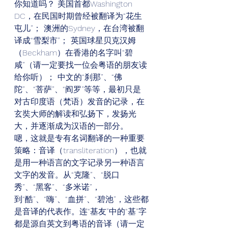
你知道吗？ 美国首都Washington 
DC，在民国时期曾经被翻译为“花生
屯儿”； 澳洲的Sydney，在台湾被翻
译成“雪梨市”； 英国球星贝克汉姆
（Beckham）在香港的名字叫“碧
咸”（请一定要找一位会粤语的朋友读
给你听）； 中文的“刹那”、“佛
陀”、“菩萨”、“阎罗”等等，最初只是
对古印度语（梵语）发音的记录，在
玄奘大师的解读和弘扬下，发扬光
大，并逐渐成为汉语的一部分。  
嗯，这就是专有名词翻译的一种重要
策略：音译（transliteration），也就
是用一种语言的文字记录另一种语言
文字的发音。从“克隆”、“脱口
秀”、“黑客”、“多米诺”，
到“酷”、“嗨”、“血拼”、“碧池”，这些都
是音译的代表作。连“基友”中的“基”字
都是源自英文到粤语的音译（请一定