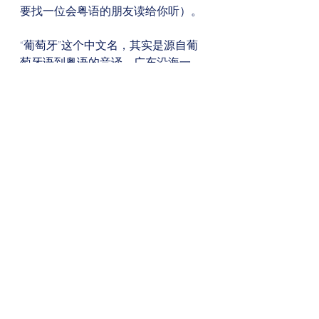
要找一位会粤语的朋友读给你听）。 
“葡萄牙”这个中文名，其实是源自葡
萄牙语到粤语的音译。广东沿海一
带，当年与外界接触的最频繁，因此
有许多名词的音译，都是由外语先到
粤语，然后再到国语（普通话）。比
如“嘉年华”，用粤语朗读的话，和英
文carnival或西班牙语carnaval十分接
近（请一定要找一位会粤语的朋友读
给你听）。
See All
Recent Posts