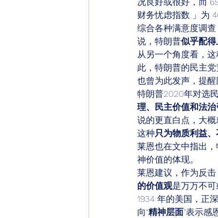
况良好或很好，而 
财务忧虑指数 」为 
综合各种满意度调查
说，特朗普
似乎配得
从另一个角度看，这
此，特朗普的民主党
也曾为此发声，提醒
特朗普2020年对选
理、民主价值和法治
说的更直白点，大概
这种
只为物质利益、
莱恩也在文中指出，
神价值的体现。 
莱恩建议，作为反击
的价值观
是万万不可
1934 年的美国
向“
精神层面
”表示感