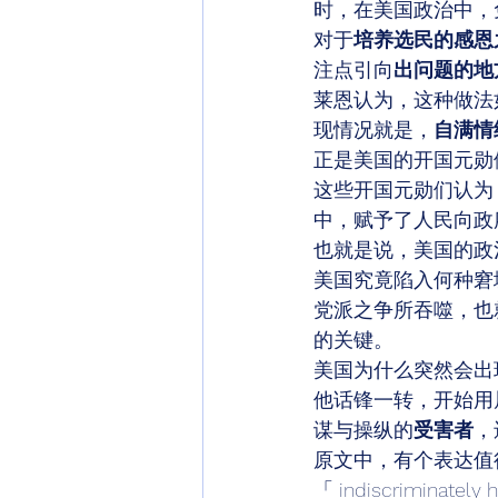
时，在美国政治中，
对于
培养选民的感恩
注点引向
出问题的地
莱恩认为，这种做法
现情况就是，
自满情
正是美国的开国元勋
这些开国元勋们认为
中，赋予了人民向政
也就是说，美国的政
美国究竟陷入何种窘
党派之争所吞噬，也
的关键。 
美国为什么突然会出
他话锋一转，开始用
谋与操纵的
受害者
，
原文中，有个表达值
「 indiscriminately h