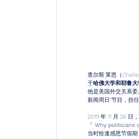
查尔斯·莱恩（Cha
于
哈佛大学和耶鲁大
他是美国外交关系委员
新闻周日”节目，担任
2019 年 11 月
「
 Why politicians 
当时恰逢感恩节假期