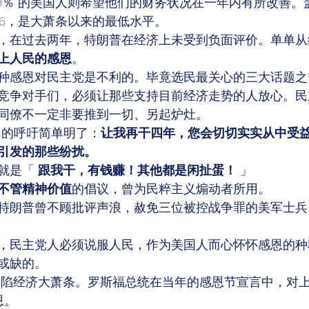
69％ 的美国人则希望他们的财务状况在一年内有所改善。
46，是大萧条以来的最低水平。 
，在过去两年，特朗普在经济上未受到负面评价。单单从
上人民的感恩
。 
种感恩对民主党是不利的。毕竟选民最关心的三大话题之
竞争对手们，必须让那些支持目前经济走势的人放心。民
同僚不一定非要推到一切、另起炉灶。 
民的呼吁简单明了：
让我再干四年，您会切切实实从中受
引发的那些纷扰。
就是「 
跟我干，有钱赚！其他都是闲扯蛋！
 」 
不管精神价值
的倡议，曾为民粹主义煽动者所用。 
特朗普曾不顾批评声浪，赦免三位被控战争罪的美军士兵
，民主党人必须说服人民，作为美国人而心怀怀感恩的种
或缺的。 
，正深陷经济大萧条。罗斯福总统在当年的感恩节宣言中，对
恩。 