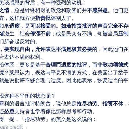
免谈感恩的背后，有一种强烈的动机： 
之情
，总是针锋相对的政党和政客们并
不感兴趣
。他们更
方
，这样就方便
指责批评
别人了。 
如果
适度
，是
可以接受
的。
如若指责批评的声音完全不存
绪
滋生，社会
停滞不前
；或是民众有不满，却被当局
压制
们所奋起反对的。 
，
要实现自由，允许表达不满是极其必要的
，因此他们在
府表达不满的权利。 
治体系，更多是基于
合理而适度的批评
，而非
歌功颂德式
境？莱恩认为，表达与平息不满的方式，在美国出了岔子
就是说批评不够合理与适度。因此他表示，恢复适当的平
现这种不平衡的状态呢？ 
犀利的语言批评特朗普，说他总是
抢尽功劳、指责不休
，
还
怂恿
支持者也学着像他那样思考和行动。 
得一提，「抢尽功劳」的英文是这么说的： 
ogs credit 」 