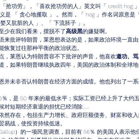
」就是 「抢功劳」，「喜欢抢功劳的人」英文叫「 credit hog 」
含义是 「 贪心地攫取 」 。然而，「 hog 」作名词原意是
婪又肮脏的人 」、「 下流胚子 」。 
至少在我们看来，摆脱不了
高级黑
的嫌疑啊。 
语来批评特朗普，莱恩想表达的是，如果政治环境一直由
能恢复过往那种平衡的政治状态。 
点，莱恩认为特朗普容不下批评的声音，他喜欢
邀功、骂
道，如果特朗普继续执政四年，美国的政治体制和全球地
恩并未非否认特朗普在经济方面的成绩。他也列出了一系
.6％，是 50 年来的最低水平；实际工资已经上升了大约
候对短期经济衰退的担忧已经消除…… 
依然存在，包括生产力增长、政府巨额债务、财富和收入
贸易战，使投资持续低迷。 
allup）的一项民意调查，目前有 56％ 的美国人表示