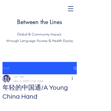
Between the Lines
Global & Community Impact
through Language Access & Health Equity
Post
Jun Yue
Dec 3, 2011
2 min read
年轻的中国通/A Young
China Hand