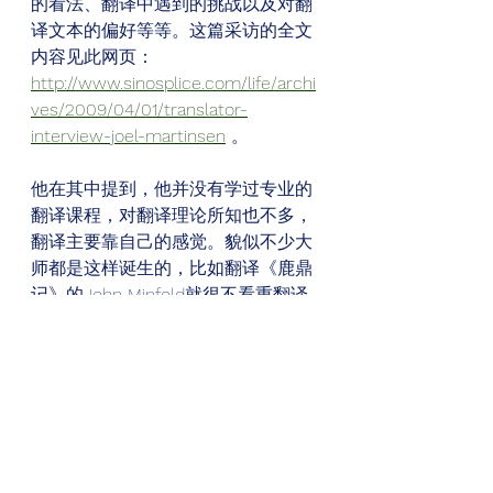
的看法、翻译中遇到的挑战以及对翻
译文本的偏好等等。这篇采访的全文
内容见此网页：
http://www.sinosplice.com/life/archi
ves/2009/04/01/translator-
interview-joel-martinsen
 。
他在其中提到，他并没有学过专业的
翻译课程，对翻译理论所知也不多，
翻译主要靠自己的感觉。貌似不少大
师都是这样诞生的，比如翻译《鹿鼎
记》的John Minfold就很不看重翻译
理论，一些搞口译的牛人也有这样的
倾向。总之，这篇访谈值得一读，看
看这位母语并非中文的译者，如何看
待翻译当中的挑战。 
偶然发现当年的老师也在搞翻译，很
希望他能继续下去。Joel的语言功