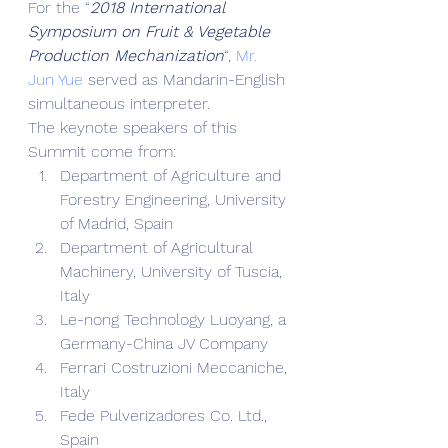
For the “
2018 International 
Symposium on Fruit & Vegetable 
Production Mechanization
“, 
Mr. 
Jun Yue
 served as Mandarin-English 
simultaneous interpreter. 
The keynote speakers of this 
Summit come from: 
Department of Agriculture and 
Forestry Engineering, University 
of Madrid, Spain
Department of Agricultural 
Machinery, University of Tuscia, 
Italy
Le-nong Technology Luoyang, a 
Germany-China JV Company
Ferrari Costruzioni Meccaniche, 
Italy
Fede Pulverizadores Co. Ltd., 
Spain