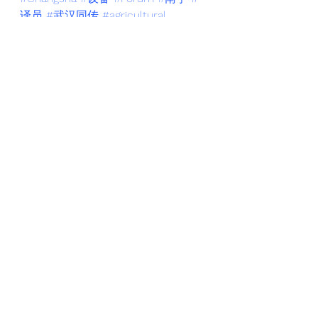
译员
#武汉同传
#agricultural
#machinery
#Mandarin
#MC
#同传
#Hainan
#development
#Wuhan
#exhibition
#translator
#interpreter
#武汉同传口译翻译交传双语主持会
议研讨会路演新闻发布会谈判
#口译
员
#Conference
#武汉同声翻译
See All
Recent Posts