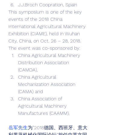
J.J.Broch Coopration, Spain 
This symposium is one of the key 
events of the 2018 China 
International Agricultural Machinery 
Exhibition (CIAME), held in Wuhan 
City, China, on Oct. 26 – 28, 2018. 
The event was co-sponsored by: 
China Agricultural Machinery 
Distribution Association 
(CAMDA),
China Agricultural 
Mechanization Association 
(CAMA) and
China Association of 
Agricultural Machinery 
Manufactures (CAAMM). 
岳军先生
为”2018德国、西班牙、意大
利果蔬机械化国际论坛”担任中英文同