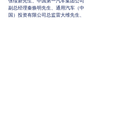
张绥新先生、中国第一汽车集团公司
副总经理秦焕明先生、通用汽车（中
国）投资有限公司总监雷大维先生、
丰田汽车（中国）投资有限公司执行
副总经理董长征先生、博世（中国）
投资有限公司副总裁蒋健先生、大陆
汽车投资（上海）有限公司中国区总
裁范瑞鑫先生分别围绕“汽车与城市的
协调发展”这一主题发表了演讲。
本次论坛是商务部投资促进事务局针
对汽车产业的国际投资与合作举办的
系列论坛活动，并得到汽车产业投资
促进工作委员会相关成员单位的大力
支持。来自国内外知名汽车及零部件
企业的代表，以及地方省市汽车产业
园区代表近200人出席了此次活动。
#Chinese
#seminar
#US
#agency
#Simultaneous
#China
#industry