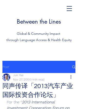
Between the Lines
Global & Community Impact
through Language Access & Health Equity
Post
Jun Yue
Nov 27, 2013
3 min read
同声传译「2013汽车产业
国际投资合作论坛」
For the “
2013 International 
Investment Cooperation Forum on 