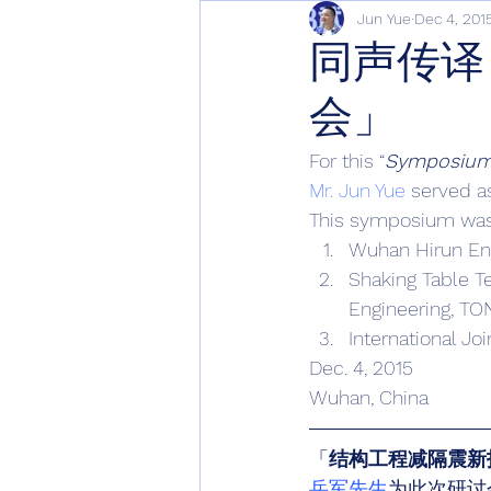
Jun Yue
Dec 4, 201
同声传译
会」
For this “
Symposium 
Mr. Jun Yue
 served a
This symposium was
Wuhan Hirun Eng
Shaking Table Te
Engineering, TO
International Jo
Dec. 4, 2015
Wuhan, China
「
结构工程减隔震新
岳军先生
为此次研讨