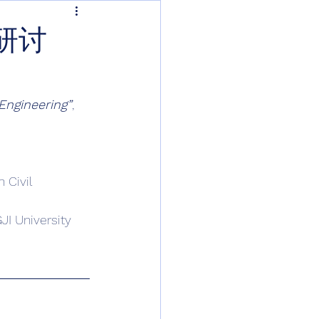
研讨
Engineering”
,
 Civil 
JI University