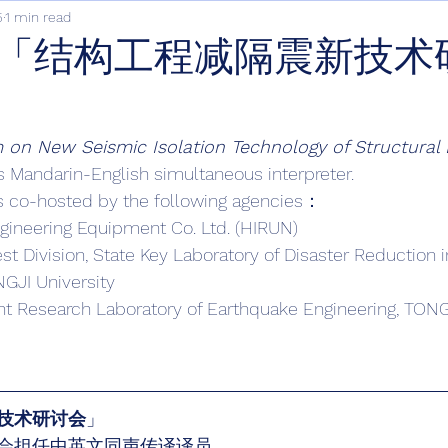
5
1 min read
「结构工程减隔震新技术
on New Seismic Isolation Technology of Structural 
s Mandarin-English simultaneous interpreter.
 co-hosted by the following agencies：
ineering Equipment Co. Ltd. (HIRUN) 
st Division, State Key Laboratory of Disaster Reduction in
NGJI University
int Research Laboratory of Earthquake Engineering, TONG
技术研讨会
」
会担任中英文同声传译译员。