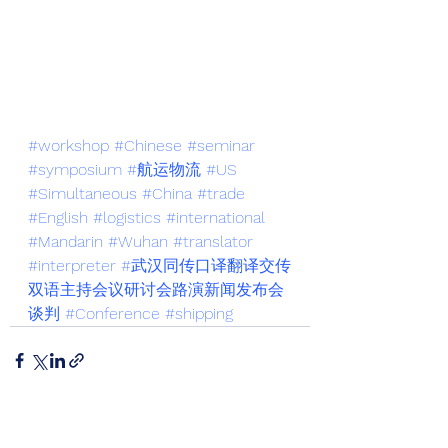
#workshop
#Chinese
#seminar
#symposium
#航运物流
#US
#Simultaneous
#China
#trade
#English
#logistics
#international
#Mandarin
#Wuhan
#translator
#interpreter
#武汉同传口译翻译交传
双语主持会议研讨会路演新闻发布会
谈判
#Conference
#shipping