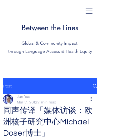
Between the Lines
Global & Community Impact
through Language Access & Health Equity
Post
Jun Yue
Mar 31, 2012
2 min read
同声传译「媒体访谈：欧
洲核子研究中心Michael
Doser博士」