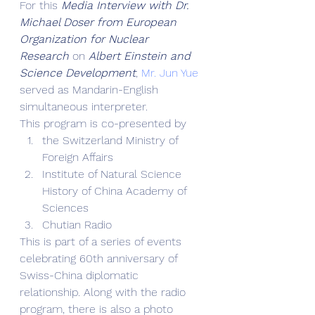
For this 
Media Interview with Dr. 
Michael Doser from European 
Organization for Nuclear 
Research
 on 
Albert Einstein and 
Science Development
, 
Mr. Jun Yue
served as Mandarin-English 
simultaneous interpreter.
This program is co-presented by
the Switzerland Ministry of 
Foreign Affairs
Institute of Natural Science 
History of China Academy of 
Sciences
Chutian Radio
This is part of a series of events 
celebrating 60th anniversary of 
Swiss-China diplomatic 
relationship. Along with the radio 
program, there is also a photo 