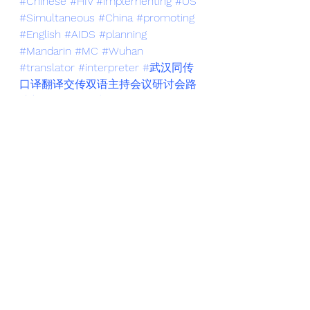
#Chinese
#HIV
#implementing
#US
#Simultaneous
#China
#promoting
#English
#AIDS
#planning
#Mandarin
#MC
#Wuhan
#translator
#interpreter
#武汉同传
口译翻译交传双语主持会议研讨会路
演新闻发布会谈判
#Conference
See All
Recent Posts