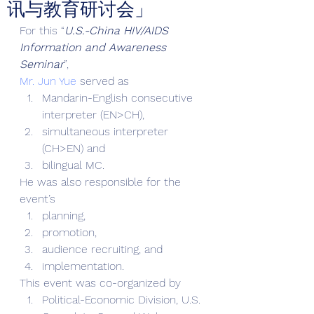
讯与教育研讨会」
For this “
U.S.-China HIV/AIDS 
Information and Awareness 
Seminar
”, 
Mr. Jun Yue
 served as 
Mandarin-English consecutive 
interpreter (EN>CH),
simultaneous interpreter 
(CH>EN) and
bilingual MC. 
He was also responsible for the 
event’s 
planning,
promotion,
audience recruiting, and
implementation. 
This event was co-organized by 
Political-Economic Division, U.S. 