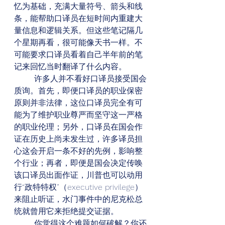
忆为基础，充满大量符号、箭头和线
条，能帮助口译员在短时间内重建大
量信息和逻辑关系。但这些笔记隔几
个星期再看，很可能像天书一样。不
可能要求口译员看着自己半年前的笔
记来回忆当时翻译了什么内容。
        许多人并不看好口译员接受国会
质询。首先，即便口译员的职业保密
原则并非法律，这位口译员完全有可
能为了维护职业尊严而坚守这一严格
的职业伦理；另外，口译员在国会作
证在历史上尚未发生过，许多译员担
心这会开启一条不好的先例，影响整
个行业；再者，即便是国会决定传唤
该口译员出面作证，川普也可以动用
行“政特特权”（executive privilege）
来阻止听证，水门事件中的尼克松总
统就曾用它来拒绝提交证据。
        你觉得这个难题如何破解？你还