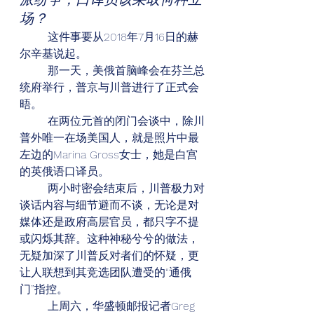
派纷争，口译员该采取何种立
场？
        这件事要从2018年7月16日的赫
尔辛基说起。
        那一天，美俄首脑峰会在芬兰总
统府举行，普京与川普进行了正式会
晤。
        在两位元首的闭门会谈中，除川
普外唯一在场美国人，就是照片中最
左边的Marina Gross女士，她是白宫
的英俄语口译员。
        两小时密会结束后，川普极力对
谈话内容与细节避而不谈，无论是对
媒体还是政府高层官员，都只字不提
或闪烁其辞。这种神秘兮兮的做法，
无疑加深了川普反对者们的怀疑，更
让人联想到其竞选团队遭受的“通俄
门”指控。
        上周六，华盛顿邮报记者Greg 