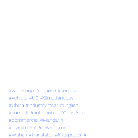
#workshop
#Chinese
#seminar
#vehicle
#US
#Simultaneous
#China
#industry
#car
#English
#summit
#automobile
#Changsha
#commercial
#Mandarin
#investment
#development
#Wuhan
#translator
#interpreter
#