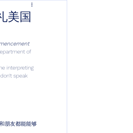
礼美国
mencement 
Department of 
e interpreting 
 don’t speak 
和朋友都能能够