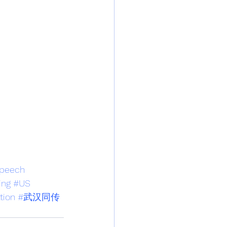
peech
ing
#US
tion
#武汉同传