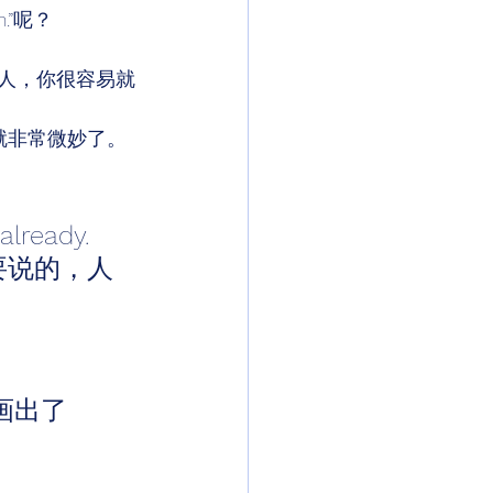
h.”呢？ 
毕业的人，你很容易就
义就非常微妙了。 
 
lready. 
要说的，人
地刻画出了