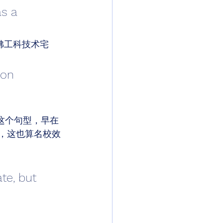
s a 
佛工科技术宅
 
 on 
 much.”这个句型，早在
，这也算名校效
te, but 