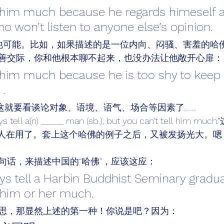
l him much because he regards himeself a
ho won’t listen to anyone else’s opinion. 
他可能。比如，如果描述的是一位内向、闷骚、害羞的哈
善交际，你和他根本聊不起来，也没办法让他敞开心扉：
l him much because he is too shy to keep
. 
这就要看谈论对象、语境、语气、场合等因素了…… 
 tell a(n) _____ man (sb.), but you can’t tell him
有人在用了。套上这个哈佛的例子之后，又被发扬光大。嗯
句话，来描述中国的“哈佛”，应该这应： 
s tell a Harbin Buddhist Seminary gradua
l him or her much. 
思，那显然上述的第一种！你说是吧？因为： 