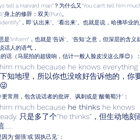
s tell a Harvard man”？为什么又“You can’t tell him muc
l”身上的修辞：双关(Pun)。 
是”identify”，即”认出来”、”看出来”。也就是说，哈佛
面意思是”inform”，也就是”告诉”、”告知”之意，但深层的含
说话人的语气， 
美的话（马屁拍的超级响，估计一般人脸皮没这么厚😊）：
ll him much because he knows everything a
下知地理，所以你也没啥好告诉他的，你
 
许更常用，包含说话者的批评、讽刺或是“酸葡萄汁”： 
ll him much because 
he thinks
 he knows 
g already. 只是多了个“he thinks”，但生动
…… 
为“倔强”或“固执己见”： 