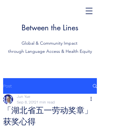
Between the Lines
Global & Community Impact
through Language Access & Health Equity
Post
Jun Yue
Sep 8, 2012
1 min read
「湖北省五一劳动奖章」
获奖心得